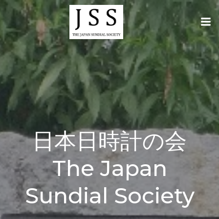
コ
ン
テ
ン
ツ
へ
ス
キ
ッ
プ
日本日時計の会
The Japan
Sundial Society