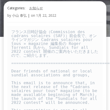
Categories:
お知らせ
by
小山 泰弘
|
on
1月 22, 2022
フランス日時計協会（Commission des 
cadrans solaires (SAF)）前会長で、オン
ラインマガジン Cadrans solaires pour 
tous » magazine 編集長の Roger 
Torrenti 氏から、Sundials for all 
2022 contest 開催のご案内をいただきました
ので、ご紹介します。

========================================
Dear friends of national or local 
sundial associations and groups,

This email is to announce that, in 
the next release of the “Cadrans 
solaires pour tous” magazine (to be 
made available beginning of March), 
the launch of the “Sundials for all 
2022 contest” will be announced.
