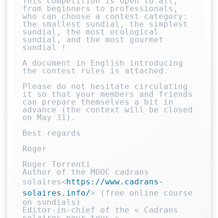
This competition is open to all, 
from beginners to professionals, 
who can choose a contest category: 
the smallest sundial, the simplest 
sundial, the most ecological 
sundial, and the most gourmet 
sundial !

A document in English introducing 
the contest rules is attached.

Please do not hesitate circulating 
it so that your members and friends 
can prepare themselves a bit in 
advance (the context will be closed 
on May 31).

Best regards

Roger

Roger Torrenti

Author of the MOOC cadrans 
solaires<
https://www.cadrans-
solaires.info/
> (free online course 
on sundials)

Editor-in-chief of the « Cadrans 
solaires pour tous » 