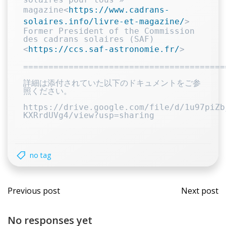
magazine<
https://www.cadrans-
solaires.info/livre-et-magazine/
>

Former President of the Commission 
des cadrans solaires (SAF)
<
https://ccs.saf-astronomie.fr/
>

========================================
詳細は添付されていた以下のドキュメントをご参
照ください。

https://drive.google.com/file/d/1u97piZb
no tag
Post
Post
Previous post
Next post
navigation
navi
No responses yet